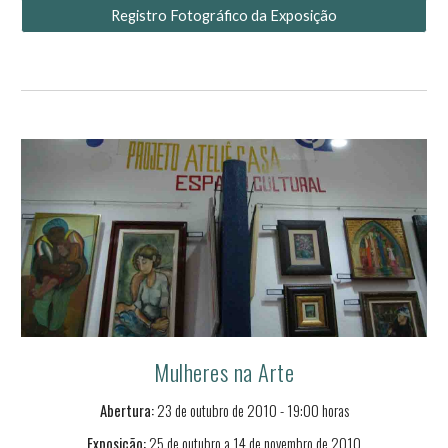
Registro Fotográfico da Exposição
Mulheres na Arte
Abertura:
2
3
de
outubro
de 2010 - 19:00 horas
Exposição:
25
de outubro a 1
4
de
novembro
de 2010