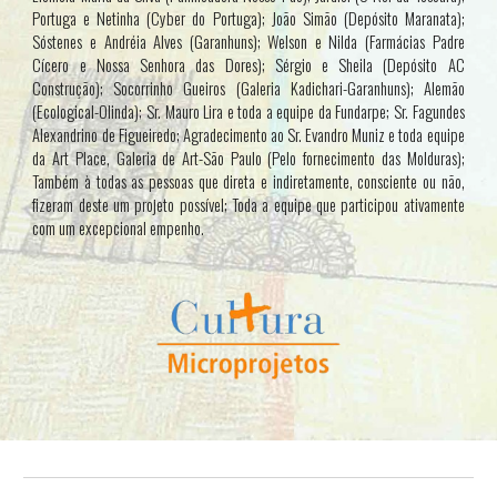
Portuga e Netinha (Cyber do Portuga); João Simão (Depósito Maranata);
Sóstenes e Andréia Alves (Garanhuns); Welson e Nilda (Farmácias Padre
Cícero e Nossa Senhora das Dores); Sérgio e Sheila (Depósito AC
Construção); Socorrinho Gueiros (Galeria Kadichari-Garanhuns); Alemão
(Ecological-Olinda); Sr. Mauro Lira e toda a equipe da Fundarpe; Sr. Fagundes
Alexandrino de Figueiredo; Agradecimento ao Sr. Evandro Muniz e toda equipe
da Art Place, Galeria de Art-São Paulo (Pelo fornecimento das Molduras);
Também à todas as pessoas que direta e indiretamente, consciente ou não,
fizeram deste um projeto possível; Toda a equipe que participou ativamente
com um excepcional empenho.