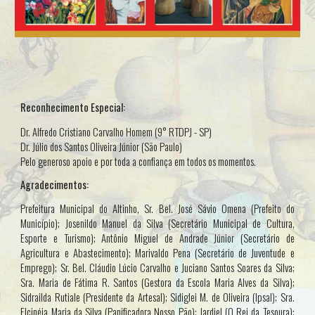
Reconhecimento Especial:
Dr. Alfredo Cristiano Carvalho Homem (9° RTDPJ - SP)
Dr. Júlio dos Santos Oliveira Júnior (São Paulo)
Pelo generoso apoio e por toda a confiança em todos os momentos.
Agradecimentos:
Prefeitura Municipal do Altinho, Sr. Bel. José Sávio Omena (Prefeito do
Município); Josenildo Manuel da Silva (Secretário Municipal de Cultura,
Esporte e Turismo); Antônio Miguel de Andrade Júnior (Secretário de
Agricultura e Abastecimento); Marivaldo Pena (Secretário de Juventude e
Emprego); Sr. Bel. Cláudio Lúcio Carvalho e Juciano Santos Soares da Silva;
Sra. Maria de Fátima R. Santos (Gestora da Escola Maria Alves da Silva);
Sidrailda Rutiale (Presidente da Artesal); Sidiglei M. de Oliveira (Ipsal); Sra.
Elcinéia Maria da Silva (Panificadora Nosso Pão); Jardiel (O Rei da Tesoura);