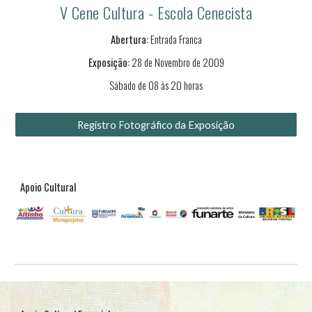
V Cene Cultura - Escola Cenecista
Abertura:
Entrada Franca
Exposição:
2
8
de
N
ovembro de 20
09
Sábado
de
08
às 2
0
horas
Registro Fotográfico da Exposição
Apoio Cultural