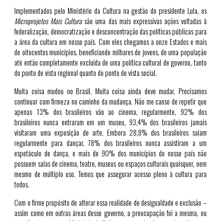
Implementados pelo Ministério da Cultura na gestão do presidente Lula, os
Microprojetos Mais Cultura
são uma das mais expressivas ações voltadas à
federalização, democratização e desconcentração das políticas públicas para
a área da cultura em nosso país. Com eles chegamos a onze Estados e mais
de oitocentos municípios, beneficiando milhares de jovens, de uma população
até então completamente excluída de uma política cultural de governo, tanto
do ponto de vista regional quanto do ponto de vista social.
Muita coisa mudou no Brasil. Muita coisa ainda deve mudar. Precisamos
continuar com firmeza no caminho da mudança. Não me canso de repetir que
apenas 13% dos brasileiros vão ao cinema, regularmente, 92% dos
brasileiros nunca entraram em um museu, 93,4% dos brasileiros jamais
visitaram uma exposição de arte. Embora 28,8% dos brasileiros saiam
regularmente para dançar, 78% dos brasileiros nunca assistiram a um
espetáculo de dança, e mais de 90% dos municípios do nosso país não
possuem salas de cinema, teatro, museus ou espaços culturais quaisquer, nem
mesmo de múltiplo uso. Temos que assegurar acesso pleno à cultura para
todos.
Com o firme propósito de alterar essa realidade de desigualdade e exclusão –
assim como em outras áreas desse governo, a preocupação foi a mesma, ou