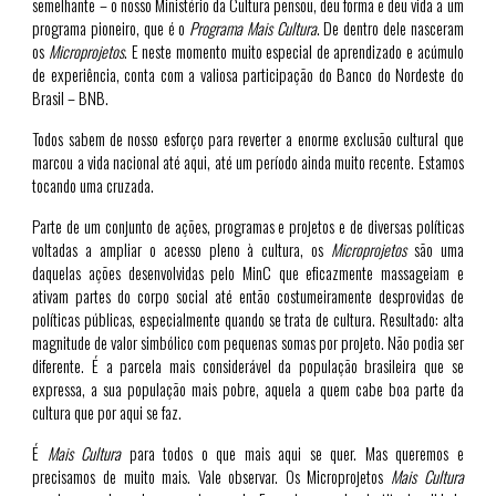
semelhante – o nosso Ministério da Cultura pensou, deu forma e deu vida a um
programa pioneiro, que é o
Programa Mais Cultura
. De dentro dele nasceram
os
Microprojetos
. E neste momento muito especial de aprendizado e acúmulo
de experiência, conta com a valiosa participação do Banco do Nordeste do
Brasil – BNB.
Todos sabem de nosso esforço para reverter a enorme exclusão cultural que
marcou a vida nacional até aqui, até um período ainda muito recente. Estamos
tocando uma cruzada.
Parte de um conjunto de ações, programas e projetos e de diversas políticas
voltadas a ampliar o acesso pleno à cultura, os
Microprojetos
são uma
daquelas ações desenvolvidas pelo MinC que eficazmente massageiam e
ativam partes do corpo social até então costumeiramente desprovidas de
políticas públicas, especialmente quando se trata de cultura. Resultado: alta
magnitude de valor simbólico com pequenas somas por projeto. Não podia ser
diferente. É a parcela mais considerável da população brasileira que se
expressa, a sua população mais pobre, aquela a quem cabe boa parte da
cultura que por aqui se faz.
É
Mais Cultura
para todos o que mais aqui se quer. Mas queremos e
precisamos de muito mais. Vale observar. Os Microprojetos
Mais Cultura