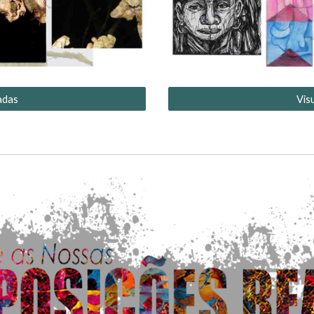
adas
Vis